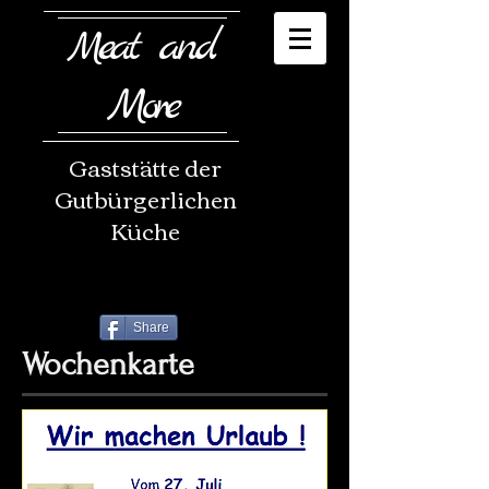
eat and
M
More
Gaststätte der
Gutbürgerlichen
Küche
Share
Wochenkarte