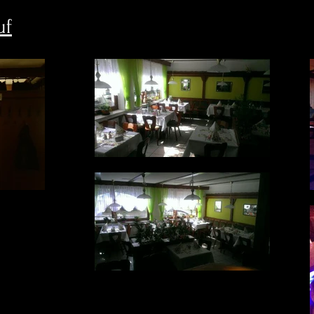
uf
fsache