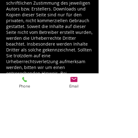
schriftlichen Zustimmung des jeweiligen
Autors bzw. Erstellers. Downloads und
Kopien dieser Seite sind nur für den
privaten, nicht kommerziellen Gebrauch
gestattet. Soweit die Inhalte auf dieser
Seite nicht vom Betreiber erstellt wurden,
werden die Urheberrechte Dritter
beachtet. Insbesondere werden Inhalte
Dritter als solche gekennzeichnet. Sollten
Sie trotzdem auf eine
Urheberrechtsverletzung aufmerksam
werden, bitten wir um einen
entsprechenden Hinweis. Bei
Bekanntwerden von Rechtsverletzungen
werden wir derartige Inhalte umgehend
Phone
Email
entfernen.
Quellverweis:
Disclaimer eRecht24
,
Disclaimer
von eRecht24, dem Portal zum
Internetrecht von Rechtsanwalt Sören
Siebert
Impressum
Datenschutzerklärung
Kontakt