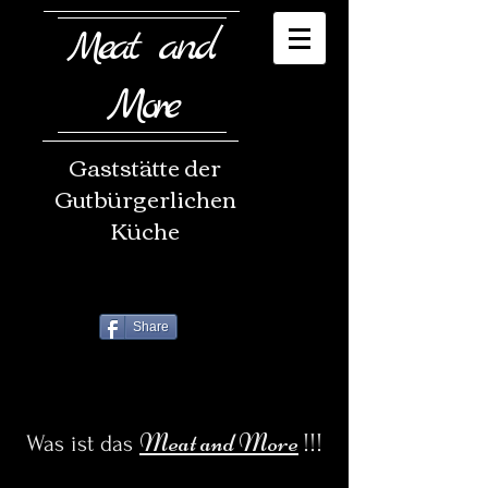
eat and
M
More
Gaststätte der
Gutbürgerlichen
Küche
Share
Meat and More
!!!
Was ist das